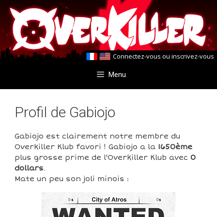
Aller
Aller
au
au
contenu
contenu
Connectez-vous
ou
inscrivez-vous
Menu
Profil de Gabiojo
Gabiojo est clairement notre membre du
Overkiller Klub favori ! Gabiojo a la
1650ème
plus grosse prime de l'Overkiller Klub avec
0
dollars
.
Mate un peu son joli minois :
0
0