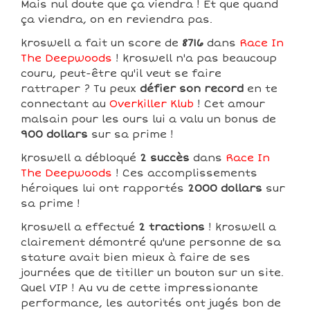
Mais nul doute que ça viendra ! Et que quand
ça viendra, on en reviendra pas.
kroswell a fait un score de
8716
dans
Race In
The Deepwoods
! kroswell n'a pas beaucoup
couru, peut-être qu'il veut se faire
rattraper ? Tu peux
défier son record
en te
connectant au
Overkiller Klub
! Cet amour
malsain pour les ours lui a valu un bonus de
900 dollars
sur sa prime !
kroswell a débloqué
2 succès
dans
Race In
The Deepwoods
! Ces accomplissements
héroiques lui ont rapportés
2000 dollars
sur
sa prime !
kroswell a effectué
2 tractions
! kroswell a
clairement démontré qu'une personne de sa
stature avait bien mieux à faire de ses
journées que de titiller un bouton sur un site.
Quel VIP ! Au vu de cette impressionante
performance, les autorités ont jugés bon de