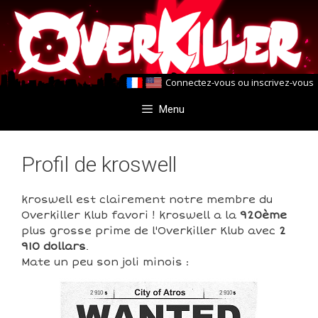
Aller
Aller
au
au
contenu
contenu
Connectez-vous
ou
inscrivez-vous
Menu
Profil de kroswell
kroswell est clairement notre membre du
Overkiller Klub favori ! kroswell a la
920ème
plus grosse prime de l'Overkiller Klub avec
2
910 dollars
.
Mate un peu son joli minois :
2 910
2 910