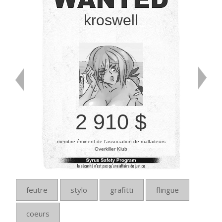
kroswell
2 910 $
membre éminent de l’association de malfaiteurs
Overkiller Klub
feutre
stylo
grafitti
flingue
coeurs