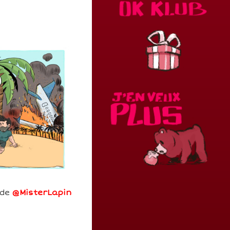
 de
@MisterLapin