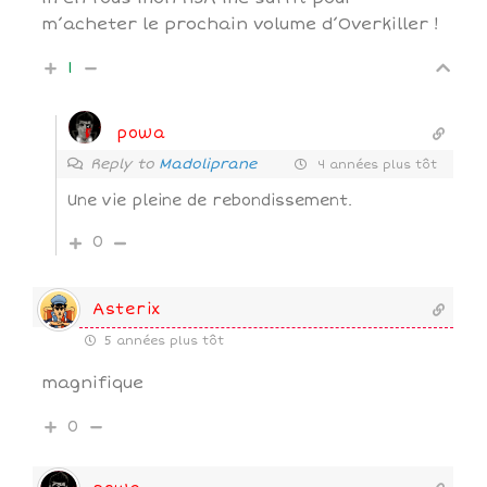
m’acheter le prochain volume d’Overkiller !
1
powa
Reply to
Madoliprane
4 années plus tôt
Une vie pleine de rebondissement.
0
Asterix
5 années plus tôt
magnifique
0