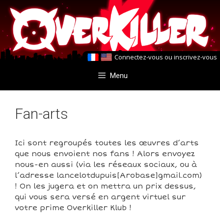
Aller
Aller
au
au
contenu
contenu
Connectez-vous
ou
inscrivez-vous
Menu
Fan-arts
Ici sont regroupés toutes les œuvres d’arts
que nous envoient nos fans ! Alors envoyez
nous-en aussi (via les réseaux sociaux, ou à
l’adresse lancelotdupuis[Arobase]gmail.com)
! On les jugera et on mettra un prix dessus,
qui vous sera versé en argent virtuel sur
votre prime Overkiller Klub !