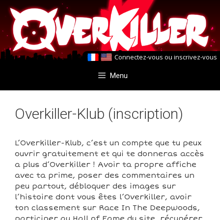
Aller
Aller
au
au
contenu
contenu
Connectez-vous
ou
inscrivez-vous
Menu
Overkiller-Klub (inscription)
L’Overkiller-Klub, c’est un compte que tu peux
ouvrir gratuitement et qui te donneras accès
a plus d’Overkiller ! Avoir ta propre affiche
avec ta prime, poser des commentaires un
peu partout, débloquer des images sur
l’histoire dont vous êtes l’Overkiller, avoir
ton classement sur Race In The Deepwoods,
participer au Hall of Fame du site, récupérer