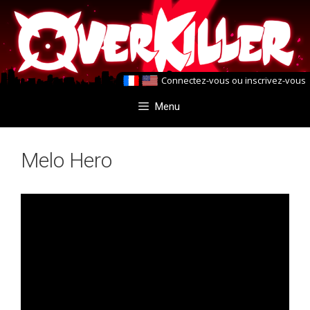
Aller
Aller
au
au
contenu
contenu
Connectez-vous
ou
inscrivez-vous
Menu
Melo Hero