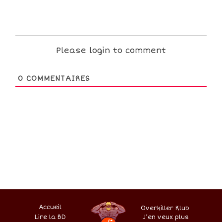
Please login to comment
0
COMMENTAIRES
Accueil
Overkiller Klub
Lire la BD
.
–
–
J’en veux plus
–
–