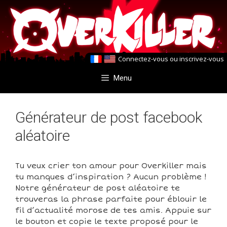
Aller
Aller
au
au
contenu
contenu
Connectez-vous
ou
inscrivez-vous
Menu
Générateur de post facebook
aléatoire
Tu veux crier ton amour pour Overkiller mais
tu manques d’inspiration ? Aucun problème !
Notre générateur de post aléatoire te
trouveras la phrase parfaite pour éblouir le
fil d’actualité morose de tes amis. Appuie sur
le bouton et copie le texte proposé pour le