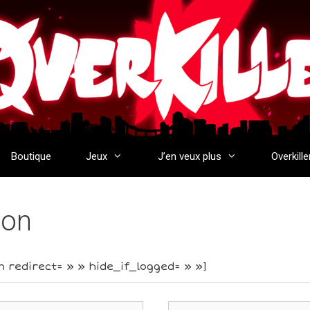
Boutique
Jeux
J’en veux plus
Overkille
ion
n redirect= » » hide_if_logged= » »]