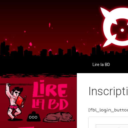
Aller
Aller
au
au
contenu
contenu
Lire la BD
Inscript
[fbl_login_butto
000