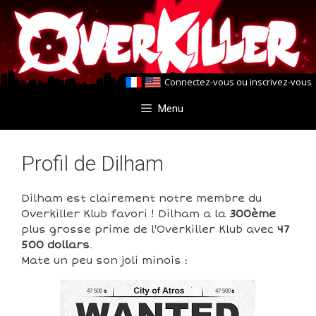
Aller
Aller
au
au
contenu
contenu
Connectez-vous
ou
inscrivez-vous
Menu
Profil de Dilham
Dilham est clairement notre membre du
Overkiller Klub favori ! Dilham a la
300ème
plus grosse prime de l'Overkiller Klub avec
47
500 dollars
.
Mate un peu son joli minois :
47 500
47 500