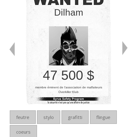
Dilham
47 500 $
membre éminent de l’association de malfaiteurs
Overkiller Klub
feutre
stylo
grafitti
flingue
coeurs