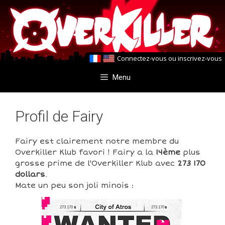
Aller
Aller
au
au
contenu
contenu
Connectez-vous
ou
inscrivez-vous
Menu
Profil de Fairy
Fairy est clairement notre membre du
Overkiller Klub favori ! Fairy a la
14ème
plus
grosse prime de l'Overkiller Klub avec
273 170
dollars
.
Mate un peu son joli minois :
273 170
273 170