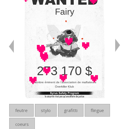
Fairy
273 170 $
membre éminent de l’association de malfaiteurs
Overkiller Klub
feutre
stylo
grafitti
flingue
coeurs