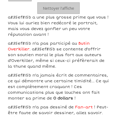
Nettoyer l'affiche
a835ef815b a une plus grosse prime que vous !
Vous lui auriez bien redécoré le portrait,
mais vous devez gonfler un peu votre
réputation avant !
a835ef815b n'a pas participé au
Butin
Overkiller
. a835ef815b se contente d'offrir
son soutien moral le plus fort aux auteurs
d'Overkiller, même si ceux-ci préfèrerait de
la thune quand même.
a835ef815b n'a jamais écrit de commentaires,
ce qui démontre une certaine timidité... Ce qui
est complètement craquant ! Ces
communications plus que louches ont fait
monter sa prime de
0 dollars
!
a835ef815b n'a pas dessiné de
Fan-art
! Peut-
être faute de savoir dessiner, allez savoir.