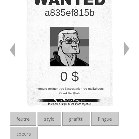
a835ef815b
0 $
membre éminent de l’association de malfaiteurs
Overkiller Klub
feutre
stylo
grafitti
flingue
coeurs