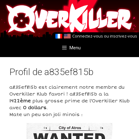
Aller
Aller
au
au
contenu
contenu
Connectez-vous
ou
inscrivez-vous
Menu
Profil de a835ef815b
a835ef815b est clairement notre membre du
Overkiller Klub favori ! a835ef815b a la
1422ème
plus grosse prime de l'Overkiller Klub
avec
0 dollars
.
Mate un peu son joli minois :
0
0