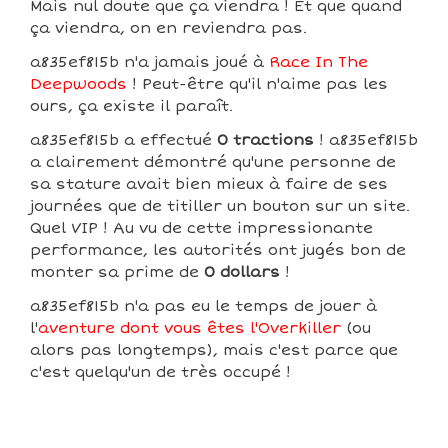
Mais nul doute que ça viendra ! Et que quand
ça viendra, on en reviendra pas.
a835ef815b n'a jamais joué à
Race In The
Deepwoods
! Peut-être qu'il n'aime pas les
ours, ça existe il paraît.
a835ef815b a effectué
0 tractions
! a835ef815b
a clairement démontré qu'une personne de
sa stature avait bien mieux à faire de ses
journées que de titiller un bouton sur un site.
Quel VIP ! Au vu de cette impressionante
performance, les autorités ont jugés bon de
monter sa prime de
0 dollars
!
a835ef815b n'a pas eu le temps de jouer à
l'
aventure dont vous êtes l'Overkiller
(ou
alors pas longtemps), mais c'est parce que
c'est quelqu'un de très occupé !