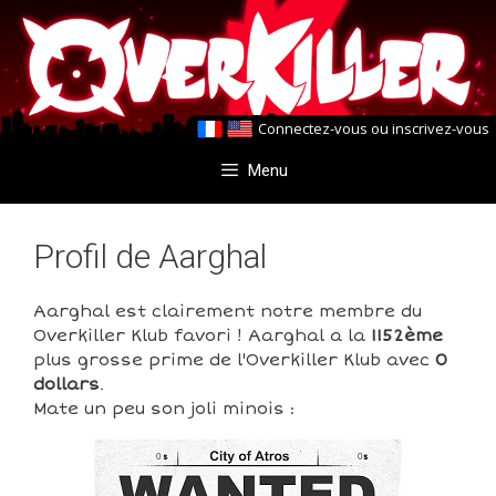
Aller
Aller
au
au
contenu
contenu
Connectez-vous
ou
inscrivez-vous
Menu
Profil de Aarghal
Aarghal est clairement notre membre du
Overkiller Klub favori ! Aarghal a la
1152ème
plus grosse prime de l'Overkiller Klub avec
0
dollars
.
Mate un peu son joli minois :
0
0