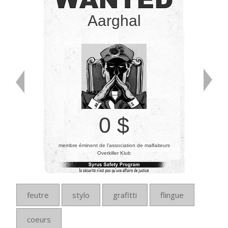
Aarghal
0 $
membre éminent de l’association de malfaiteurs
Overkiller Klub
feutre
stylo
grafitti
flingue
coeurs