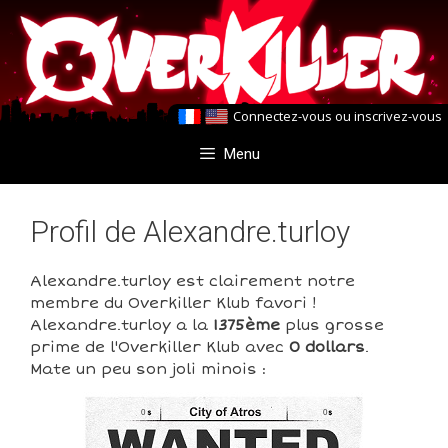
Aller
Aller
au
au
contenu
contenu
Connectez-vous
ou
inscrivez-vous
Menu
Profil de Alexandre.turloy
Alexandre.turloy est clairement notre
membre du Overkiller Klub favori !
Alexandre.turloy a la
1375ème
plus grosse
prime de l'Overkiller Klub avec
0 dollars
.
Mate un peu son joli minois :
0
0