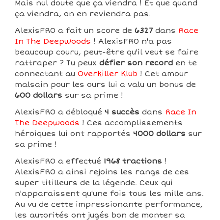
Mais nul doute que ça viendra ! Et que quand
ça viendra, on en reviendra pas.
AlexisFR0 a fait un score de
6327
dans
Race
In The Deepwoods
! AlexisFR0 n'a pas
beaucoup couru, peut-être qu'il veut se faire
rattraper ? Tu peux
défier son record
en te
connectant au
Overkiller Klub
! Cet amour
malsain pour les ours lui a valu un bonus de
600 dollars
sur sa prime !
AlexisFR0 a débloqué
4 succès
dans
Race In
The Deepwoods
! Ces accomplissements
héroiques lui ont rapportés
4000 dollars
sur
sa prime !
AlexisFR0 a effectué
1968 tractions
!
AlexisFR0 a ainsi rejoins les rangs de ces
super titilleurs de la légende. Ceux qui
n'apparaissent qu'une fois tous les mille ans.
Au vu de cette impressionante performance,
les autorités ont jugés bon de monter sa