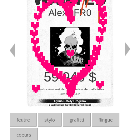
AlexisFR0
59 940 $
membre éminent de l’association de malfaiteurs
Overkiller Klub
feutre
stylo
grafitti
flingue
coeurs