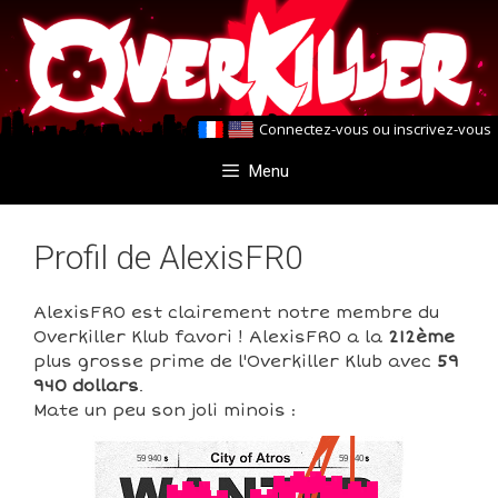
Aller
Aller
au
au
contenu
contenu
Connectez-vous
ou
inscrivez-vous
Menu
Profil de AlexisFR0
AlexisFR0 est clairement notre membre du
Overkiller Klub favori ! AlexisFR0 a la
212ème
plus grosse prime de l'Overkiller Klub avec
59
940 dollars
.
Mate un peu son joli minois :
59 940
59 940