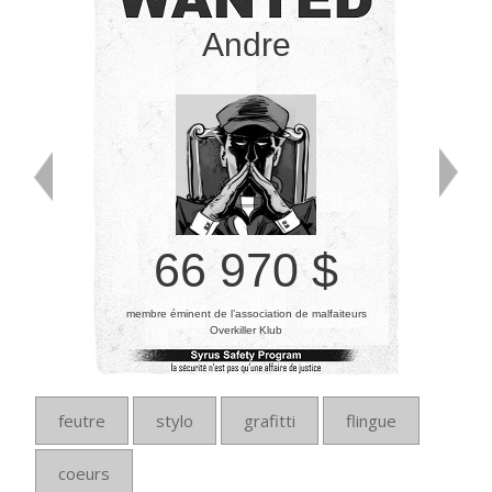
Andre
66 970 $
membre éminent de l’association de malfaiteurs
Overkiller Klub
feutre
stylo
grafitti
flingue
coeurs