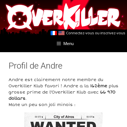
Aller
Aller
au
au
contenu
contenu
Connectez-vous
ou
inscrivez-vous
Menu
Profil de Andre
Andre est clairement notre membre du
Overkiller Klub favori ! Andre a la
162ème
plus
grosse prime de l'Overkiller Klub avec
66 970
dollars
.
Mate un peu son joli minois :
66 970
66 970