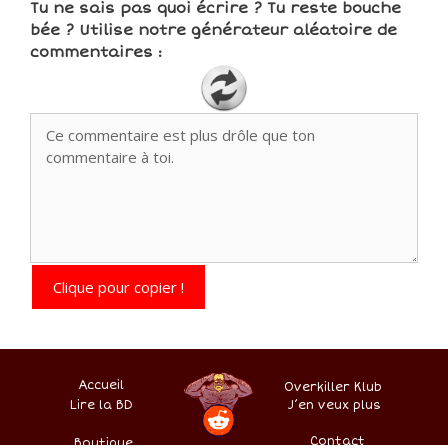
Tu ne sais pas quoi écrire ? Tu reste bouche
bée ? Utilise notre générateur aléatoire de
commentaires :
Clique pour copier !
Accueil
Overkiller Klub
Lire la BD
.
–
–
J’en veux plus
–
–
Contact
Boutique