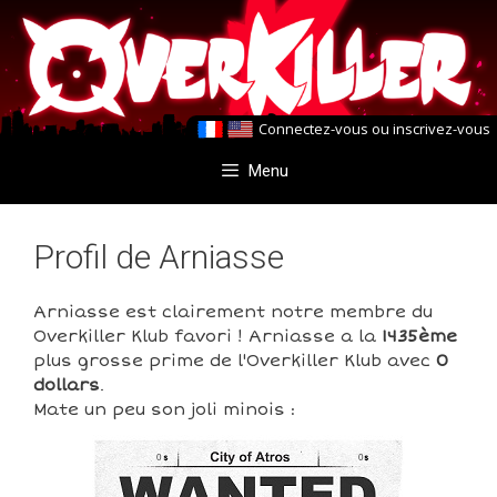
Aller
Aller
au
au
contenu
contenu
Connectez-vous
ou
inscrivez-vous
Menu
Profil de Arniasse
Arniasse est clairement notre membre du
Overkiller Klub favori ! Arniasse a la
1435ème
plus grosse prime de l'Overkiller Klub avec
0
dollars
.
Mate un peu son joli minois :
0
0