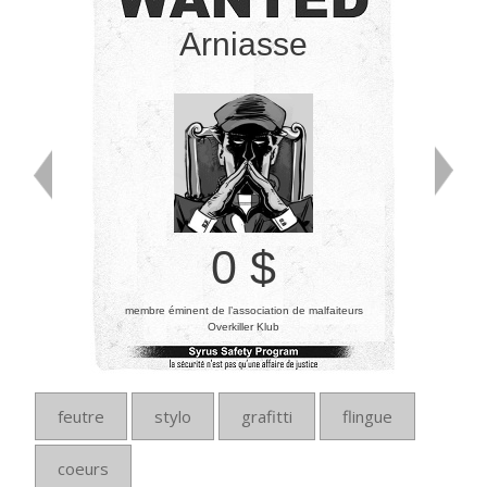
Arniasse
0 $
membre éminent de l’association de malfaiteurs
Overkiller Klub
feutre
stylo
grafitti
flingue
coeurs