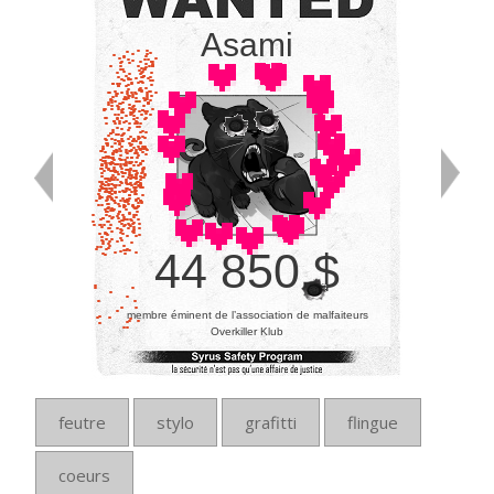
Asami
44 850 $
membre éminent de l’association de malfaiteurs
Overkiller Klub
feutre
stylo
grafitti
flingue
coeurs