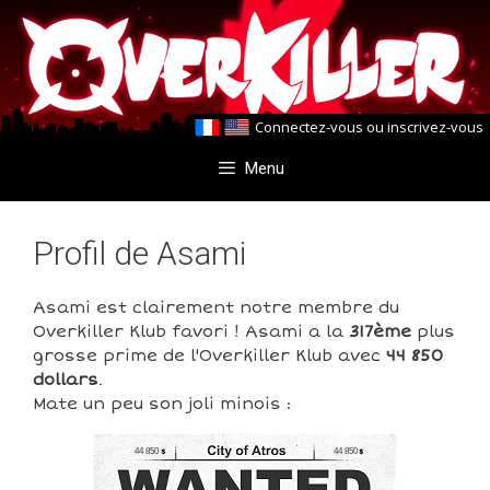
Aller
Aller
au
au
contenu
contenu
Connectez-vous
ou
inscrivez-vous
Menu
Profil de Asami
Asami est clairement notre membre du
Overkiller Klub favori ! Asami a la
317ème
plus
grosse prime de l'Overkiller Klub avec
44 850
dollars
.
Mate un peu son joli minois :
44 850
44 850