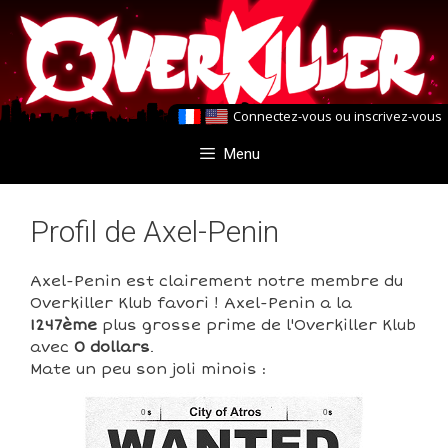
Aller
Aller
au
au
contenu
contenu
Connectez-vous
ou
inscrivez-vous
Menu
Profil de Axel-Penin
Axel-Penin est clairement notre membre du
Overkiller Klub favori ! Axel-Penin a la
1247ème
plus grosse prime de l'Overkiller Klub
avec
0 dollars
.
Mate un peu son joli minois :
0
0