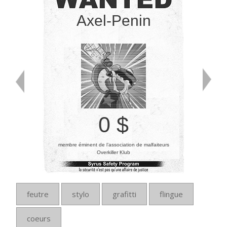
Axel-Penin
0 $
membre éminent de l’association de malfaiteurs
Overkiller Klub
feutre
stylo
grafitti
flingue
coeurs