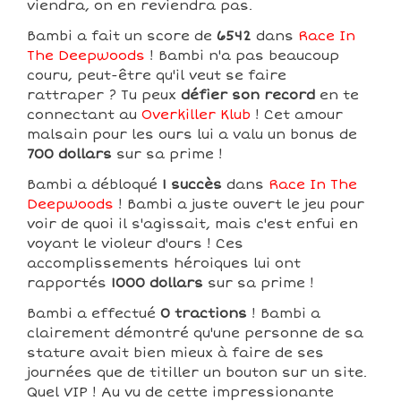
viendra, on en reviendra pas.
Bambi a fait un score de
6542
dans
Race In
The Deepwoods
! Bambi n'a pas beaucoup
couru, peut-être qu'il veut se faire
rattraper ? Tu peux
défier son record
en te
connectant au
Overkiller Klub
! Cet amour
malsain pour les ours lui a valu un bonus de
700 dollars
sur sa prime !
Bambi a débloqué
1 succès
dans
Race In The
Deepwoods
! Bambi a juste ouvert le jeu pour
voir de quoi il s'agissait, mais c'est enfui en
voyant le violeur d'ours ! Ces
accomplissements héroiques lui ont
rapportés
1000 dollars
sur sa prime !
Bambi a effectué
0 tractions
! Bambi a
clairement démontré qu'une personne de sa
stature avait bien mieux à faire de ses
journées que de titiller un bouton sur un site.
Quel VIP ! Au vu de cette impressionante