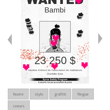
Bambi
23 250 $
membre éminent de l’association de malfaiteurs
Overkiller Klub
feutre
stylo
grafitti
flingue
coeurs