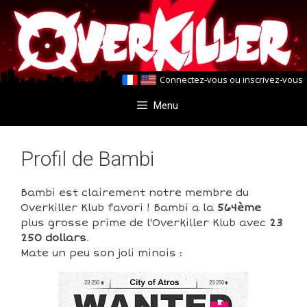
Aller
Aller
au
au
contenu
contenu
Connectez-vous
ou
inscrivez-vous
Menu
Profil de Bambi
Bambi est clairement notre membre du
Overkiller Klub favori ! Bambi a la
564ème
plus grosse prime de l'Overkiller Klub avec
23
250 dollars
.
Mate un peu son joli minois :
23 250
23 250