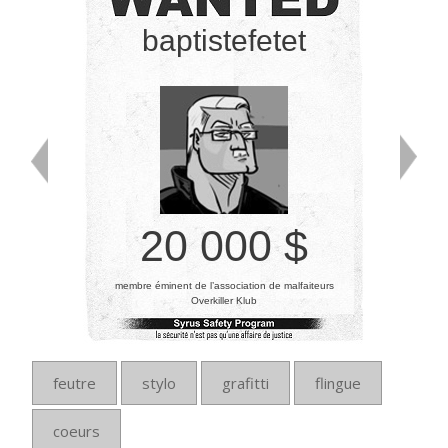
baptistefetet
20 000 $
membre éminent de l’association de malfaiteurs
Overkiller Klub
feutre
stylo
grafitti
flingue
coeurs