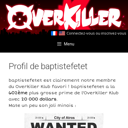
Aller
Aller
au
au
contenu
contenu
Connectez-vous
ou
inscrivez-vous
Menu
Profil de baptistefetet
baptistefetet est clairement notre membre
du Overkiller Klub favori ! baptistefetet a la
602ème
plus grosse prime de l'Overkiller Klub
avec
20 000 dollars
.
Mate un peu son joli minois :
20 000
20 000