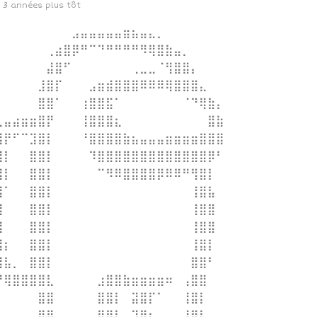
3 années plus tôt
⠀⠀⠀⠀⠀⠀⠀⠀⠀⣠⣤⣤⣤⣤⣤⣶⣦⣤⣄⡀⠀⠀⠀⠀⠀⠀⠀⠀
⠀⠀⠀⠀⠀⠀⢀⣴⣿⡿⠛⠉⠙⠛⠛⠛⠛⠻⢿⣿⣷⣤⡀⠀⠀⠀⠀⠀
⠀⠀⠀⠀⠀⠀⣼⣿⠋⠀⠀⠀⠀⠀⠀⠀⢀⣀⣀⠈⢻⣿⣿⡄⠀⠀⠀⠀
⠀⠀⠀⠀⠀⣸⣿⡏⠀⠀⠀⣠⣶⣾⣿⣿⣿⠿⠿⠿⢿⣿⣿⣿⣄⠀⠀⠀
⠀⠀⠀⠀⠀⣿⣿⠁⠀⠀⢰⣿⣿⣯⠁⠀⠀⠀⠀⠀⠀⠀⠈⠙⢿⣷⡄⠀
⣀⣤⣴⣶⣶⣿⡟⠀⠀⠀⢸⣿⣿⣿⣆⠀⠀⠀⠀⠀⠀⠀⠀⠀⠀⣿⣷⠀
⣿⡟⠋⠉⣹⣿⡇⠀⠀⠀⠘⣿⣿⣿⣿⣷⣦⣤⣤⣤⣶⣶⣶⣶⣿⣿⣿⠀
⣿⡇⠀⠀⣿⣿⡇⠀⠀⠀⠀⠹⣿⣿⣿⣿⣿⣿⣿⣿⣿⣿⣿⣿⣿⡿⠃⠀
⣿⡇⠀⠀⣿⣿⡇⠀⠀⠀⠀⠀⠉⠻⠿⣿⣿⣿⣿⡿⠿⠿⠛⢻⣿⡇⠀⠀
⣿⠁⠀⠀⣿⣿⡇⠀⠀⠀⠀⠀⠀⠀⠀⠀⠀⠀⠀⠀⠀⠀⠀⢸⣿⣧⠀⠀
⣿⠀⠀⠀⣿⣿⡇⠀⠀⠀⠀⠀⠀⠀⠀⠀⠀⠀⠀⠀⠀⠀⠀⢸⣿⣿⠀⠀
⣿⠀⠀⠀⣿⣿⡇⠀⠀⠀⠀⠀⠀⠀⠀⠀⠀⠀⠀⠀⠀⠀⠀⢸⣿⣿⠀⠀
⣿⡆⠀⠀⣿⣿⡇⠀⠀⠀⠀⠀⠀⠀⠀⠀⠀⠀⠀⠀⠀⠀⠀⢸⣿⡇⠀⠀
⣿⣧⡀⠀⣿⣿⡇⠀⠀⠀⠀⠀⠀⠀⠀⠀⠀⠀⠀⠀⠀⠀⠀⣿⣿⠃⠀⠀
⠛⢿⣿⣿⣿⣿⣇⠀⠀⠀⠀⠀⣰⣿⣿⣷⣶⣶⣶⣶⠶⠀⢠⣿⣿⠀⠀⠀
⠀⠀⠀⠀⠀⣿⣿⠀⠀⠀⠀⠀⣿⣿⡇⠀⣽⣿⡏⠁⠀⠀⢸⣿⡇⠀⠀⠀
⠀⠀⠀⠀⠀⣿⣿⠀⠀⠀⠀⠀⣿⣿⡇⠀⢹⣿⡆⠀⠀⠀⣸⣿⠇⠀⠀⠀