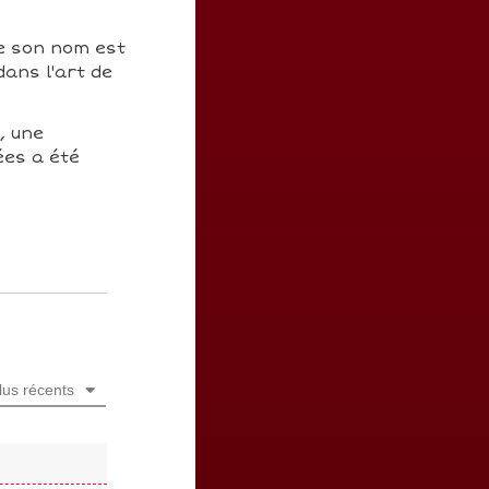
 son nom est
dans l'art de
, une
ées a été
lus récents