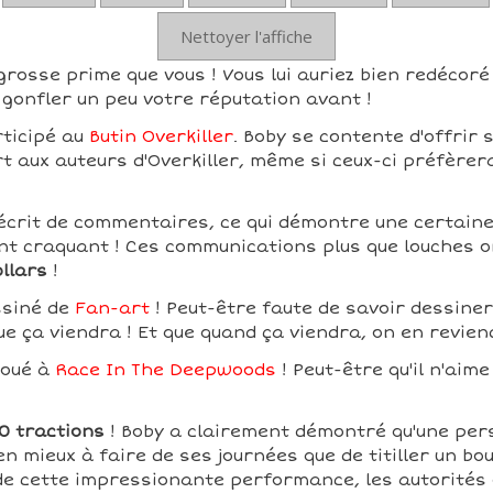
Nettoyer l'affiche
grosse prime que vous ! Vous lui auriez bien redécoré 
gonfler un peu votre réputation avant !
rticipé au
Butin Overkiller
. Boby se contente d'offrir 
rt aux auteurs d'Overkiller, même si ceux-ci préfèrer
écrit de commentaires, ce qui démontre une certaine t
t craquant ! Ces communications plus que louches o
ollars
!
ssiné de
Fan-art
! Peut-être faute de savoir dessiner,
ue ça viendra ! Et que quand ça viendra, on en revien
joué à
Race In The Deepwoods
! Peut-être qu'il n'aime
0 tractions
! Boby a clairement démontré qu'une per
en mieux à faire de ses journées que de titiller un bou
 de cette impressionante performance, les autorités 