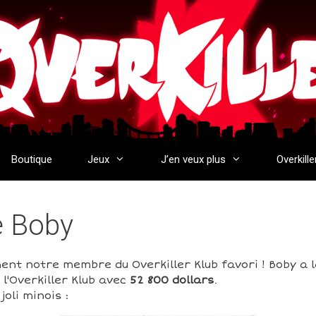
Boutique
Jeux
J’en veux plus
Overkille
e Boby
ent notre membre du Overkiller Klub favori ! Boby a 
l'Overkiller Klub avec
52 800 dollars
.
oli minois :