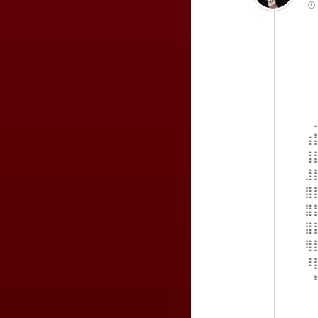
⠀⠀
⠀⠀
⠀⠀
⠀⠀
⠀⠀
⠀⠀
⠀⢰
⠀⢸
⠀⣸
⠀⣿
⠀⣿
⠀⣿
⠀⢿
⠀⠸
⠀⠀
⠀⠀
⠀⠀