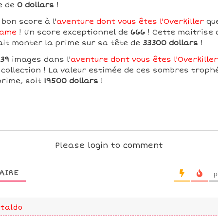
e de
0 dollars
!
 bon score à l'
aventure dont vous êtes l'Overkiller
que
Fame
! Un score exceptionnel de
666
! Cette maitrise 
ait monter la prime sur sa tête de
33300 dollars
!
39
images dans l'
aventure dont vous êtes l'Overkiller
collection ! La valeur estimée de ces sombres troph
prime, soit
19500 dollars
!
Please login to comment
AIRE
p
taldo