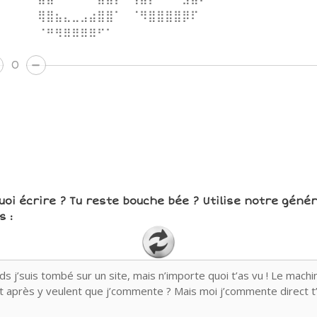
⠀⠀⠀⠀⠀⢿⣿⣦⣄⣀⣠⣴⣿⣿⠁⠀⠈⠻⣿⣿⣿⣿⡿⠏⠀⠀⠀⠀
⠀⠀⠀⠀⠀⠈⠛⠻⠿⠿⠿⠿⠋⠁⠀⠀⠀⠀⠀⠀⠀⠀⠀⠀⠀⠀⠀⠀
0
uoi écrire ? Tu reste bouche bée ? Utilise notre géné
 :