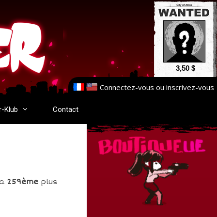
3,50 $
Connectez-vous
ou
inscrivez-vous
r-Klub
Contact
la
259ème
plus