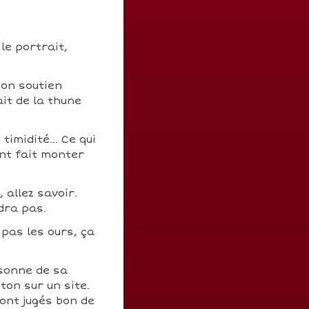
le portrait,
son soutien
ait de la thune
imidité... Ce qui
nt fait monter
 allez savoir.
dra pas.
 pas les ours, ça
sonne de sa
ton sur un site.
ont jugés bon de