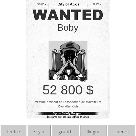
52 800
52 800
Boby
52 800 $
membre éminent de l’association de malfaiteurs
Overkiller Klub
feutre
stylo
grafitti
flingue
coeurs