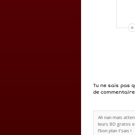
⠀⠀
⠀⠀
Tu ne sais pas q
de commentaires