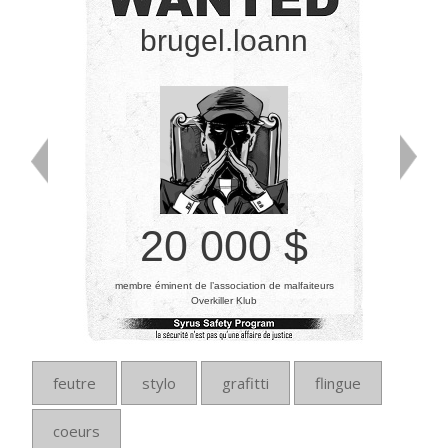
brugel.loann
20 000 $
membre éminent de l’association de malfaiteurs
Overkiller Klub
feutre
stylo
grafitti
flingue
coeurs