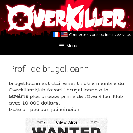
Aller
Aller
au
au
contenu
contenu
Connectez-vous
ou
inscrivez-vous
Menu
Profil de brugel.loann
brugel.loann est clairement notre membre du
Overkiller Klub favori ! brugel.loann a la
604ème
plus grosse prime de l'Overkiller Klub
avec
20 000 dollars
.
Mate un peu son joli minois :
20 000
20 000