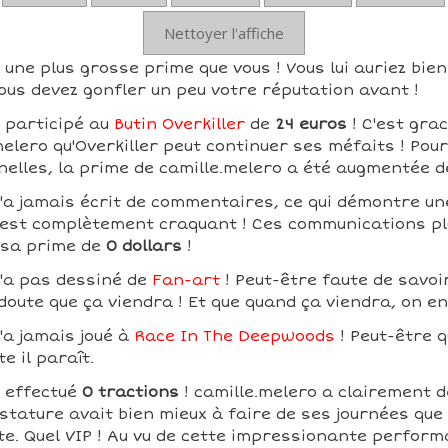
Nettoyer l'affiche
 une plus grosse prime que vous ! Vous lui auriez bie
ous devez gonfler un peu votre réputation avant !
a participé au
Butin Overkiller
de
24 euros
! C'est gra
elero qu'Overkiller peut continuer ses méfaits ! Pou
inelles, la prime de camille.melero a été augmentée 
n'a jamais écrit de commentaires, ce qui démontre un
ui est complètement craquant ! Ces communications pl
 sa prime de
0 dollars
!
n'a pas dessiné de
Fan-art
! Peut-être faute de savoir
 doute que ça viendra ! Et que quand ça viendra, on e
'a jamais joué à
Race In The Deepwoods
! Peut-être q
te il paraît.
a effectué
0 tractions
! camille.melero a clairement 
tature avait bien mieux à faire de ses journées que d
te. Quel VIP ! Au vu de cette impressionante perform