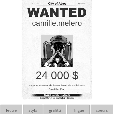
24 000
24 000
camille.melero
24 000 $
membre éminent de l’association de malfaiteurs
Overkiller Klub
feutre
stylo
grafitti
flingue
coeurs