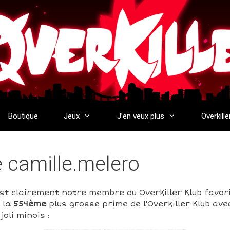
Boutique
Jeux
J’en veux plus
Overkille
e camille.melero
st clairement notre membre du Overkiller Klub favori
 la
554ème
plus grosse prime de l'Overkiller Klub av
oli minois :