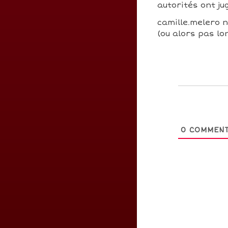
autorités ont j
camille.melero n
(ou alors pas lo
0
COMMENT