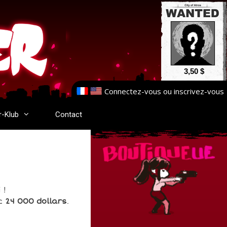
3,50 $
Connectez-vous
ou
inscrivez-vous
r-Klub
Contact
 !
ec
24 000 dollars
.