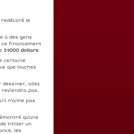
n redécoré le
ce à des gens
r ce financement
de
24000 dollars
.
e certaine
us que louches
 dessiner, allez
n reviendra pas.
u'il n'aime pas
démontré qu'une
e titiller un
ance, les