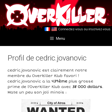
Aller
Aller
au
au
contenu
contenu
Connectez-vous
ou
inscrivez-vous
Menu
Profil de cedric.jovanovic
cedric.jovanovic est clairement notre
membre du Overkiller Klub favori !
cedric.jovanovic a la
439ème
plus grosse
prime de l'Overkiller Klub avec
38 000 dollars
.
Mate un peu son joli minois :
38 000
38 000