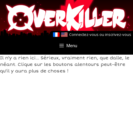
Aller
Aller
au
au
contenu
contenu
Connectez-vous
ou
inscrivez-vous
Menu
Il n'y a rien ici... Sérieux, vraiment rien, que dalle, le
néant. Clique sur les boutons alentours peut-être
qu'il y aura plus de choses !