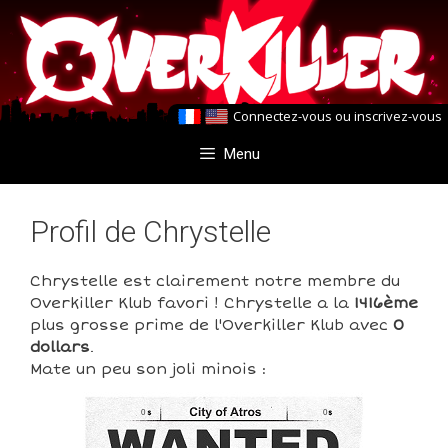
Aller
Aller
au
au
contenu
contenu
Connectez-vous
ou
inscrivez-vous
Menu
Profil de Chrystelle
Chrystelle est clairement notre membre du
Overkiller Klub favori ! Chrystelle a la
1416ème
plus grosse prime de l'Overkiller Klub avec
0
dollars
.
Mate un peu son joli minois :
0
0