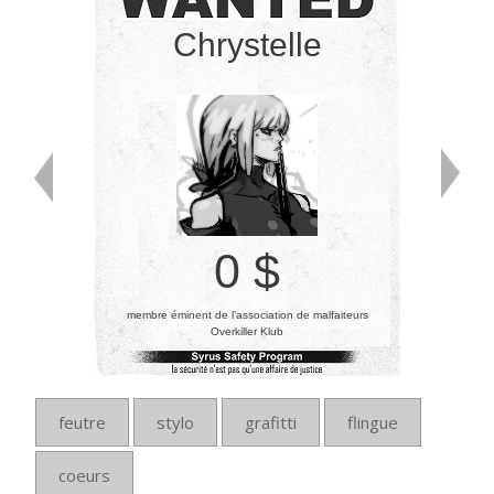
Chrystelle
0 $
membre éminent de l’association de malfaiteurs
Overkiller Klub
feutre
stylo
grafitti
flingue
coeurs