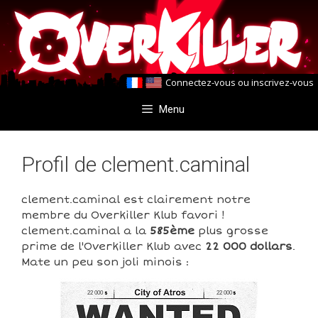
Aller
Aller
au
au
contenu
contenu
Connectez-vous
ou
inscrivez-vous
Menu
Profil de clement.caminal
clement.caminal est clairement notre
membre du Overkiller Klub favori !
clement.caminal a la
585ème
plus grosse
prime de l'Overkiller Klub avec
22 000 dollars
.
Mate un peu son joli minois :
22 000
22 000