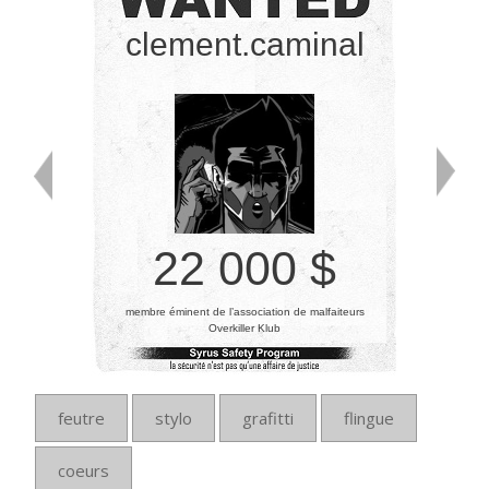
clement.caminal
22 000 $
membre éminent de l’association de malfaiteurs
Overkiller Klub
feutre
stylo
grafitti
flingue
coeurs