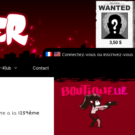
3,50 $
Connectez-vous
ou
inscrivez-vous
r-Klub
Contact
tte a la
1259ème