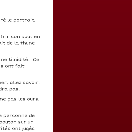
ré le portrait,
ffrir son soutien
ait de la thune
e timidité... Ce
s ont fait
er, allez savoir.
dra pas.
ime pas les ours,
ne personne de
 bouton sur un
ités ont jugés