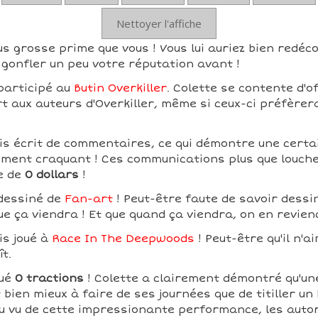
Nettoyer l'affiche
us grosse prime que vous ! Vous lui auriez bien redéco
gonfler un peu votre réputation avant !
participé au
Butin Overkiller
. Colette se contente d'o
rt aux auteurs d'Overkiller, même si ceux-ci préfèrer
is écrit de commentaires, ce qui démontre une certain
ement craquant ! Ces communications plus que louche
e de
0 dollars
!
 dessiné de
Fan-art
! Peut-être faute de savoir dessin
ue ça viendra ! Et que quand ça viendra, on en revien
is joué à
Race In The Deepwoods
! Peut-être qu'il n'a
ît.
tué
0 tractions
! Colette a clairement démontré qu'u
 bien mieux à faire de ses journées que de titiller un
 Au vu de cette impressionante performance, les autor