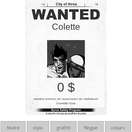
0
0
Colette
0 $
membre éminent de l’association de malfaiteurs
Overkiller Klub
feutre
stylo
grafitti
flingue
coeurs