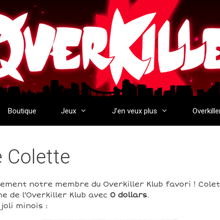
Boutique
Jeux
J’en veux plus
Overkille
e Colette
rement notre membre du Overkiller Klub favori ! Cole
e de l'Overkiller Klub avec
0 dollars
.
oli minois :