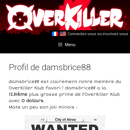
Aller
Aller
au
au
contenu
contenu
Connectez-vous
ou
inscrivez-vous
Menu
Profil de damsbrice88
damsbrice88 est clairement notre membre du
Overkiller Klub favori ! damsbrice88 a la
1231ème
plus grosse prime de l'Overkiller Klub
avec
0 dollars
.
Mate un peu son joli minois :
0
0