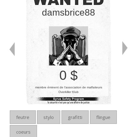
damsbrice88
0 $
membre éminent de l’association de malfaiteurs
Overkiller Klub
feutre
stylo
grafitti
flingue
coeurs