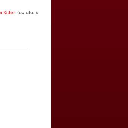
rkiller
(ou alors