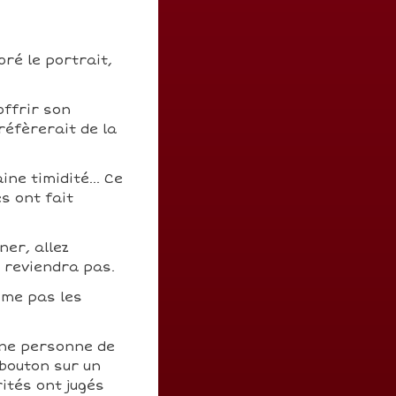
oré le portrait,
offrir son
réfèrerait de la
ne timidité... Ce
s ont fait
ner, allez
n reviendra pas.
aime pas les
une personne de
 bouton sur un
ités ont jugés