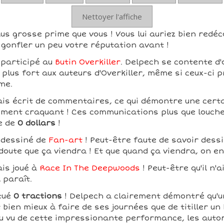
Nettoyer l'affiche
us grosse prime que vous ! Vous lui auriez bien redéc
gonfler un peu votre réputation avant !
 participé au
Butin Overkiller
. Delpech se contente d'
 plus fort aux auteurs d'Overkiller, même si ceux-ci p
me.
is écrit de commentaires, ce qui démontre une certai
ement craquant ! Ces communications plus que louche
e de
0 dollars
!
 dessiné de
Fan-art
! Peut-être faute de savoir dessi
 doute que ça viendra ! Et que quand ça viendra, on e
ais joué à
Race In The Deepwoods
! Peut-être qu'il n'
l paraît.
tué
0 tractions
! Delpech a clairement démontré qu'
 bien mieux à faire de ses journées que de titiller un
 Au vu de cette impressionante performance, les autor