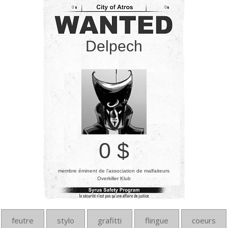
0
0
Delpech
0 $
membre éminent de l’association de malfaiteurs
Overkiller Klub
feutre
stylo
grafitti
flingue
coeurs