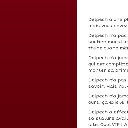
Delpech a une pl
mais vous devez 
Delpech n'a pas
soutien moral le
thune quand mê
Delpech n'a jama
qui est complèt
monter sa prim
Delpech n'a pas
savoir. Mais nul
Delpech n'a jam
ours, ça existe i
Delpech a effec
sa stature avait
site. Quel VIP !