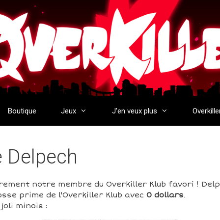
Boutique
Jeux
J’en veux plus
Overkille
de Delpech
rement notre membre du Overkiller Klub favori ! Delp
sse prime de l'Overkiller Klub avec
0 dollars
.
oli minois :