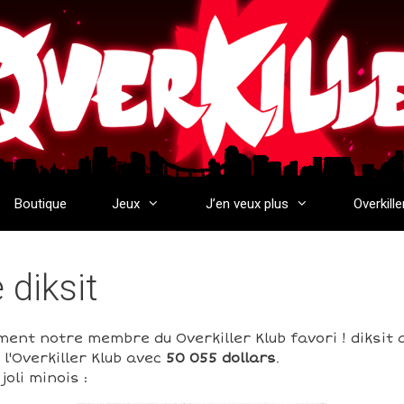
Boutique
Jeux
J’en veux plus
Overkille
e diksit
ement notre membre du Overkiller Klub favori ! diksit 
l'Overkiller Klub avec
50 055 dollars
.
oli minois :