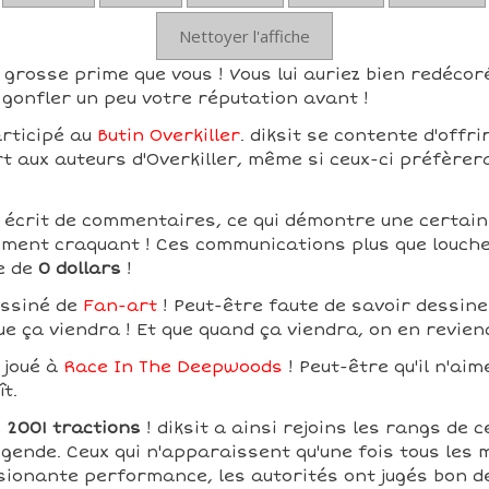
Nettoyer l'affiche
s grosse prime que vous ! Vous lui auriez bien redécoré
gonfler un peu votre réputation avant !
articipé au
Butin Overkiller
. diksit se contente d'offri
rt aux auteurs d'Overkiller, même si ceux-ci préfèrer
s écrit de commentaires, ce qui démontre une certaine
ement craquant ! Ces communications plus que louche
e de
0 dollars
!
essiné de
Fan-art
! Peut-être faute de savoir dessiner
ue ça viendra ! Et que quand ça viendra, on en revien
s joué à
Race In The Deepwoods
! Peut-être qu'il n'aim
ît.
é
2001 tractions
! diksit a ainsi rejoins les rangs de 
légende. Ceux qui n'apparaissent qu'une fois tous les m
sionante performance, les autorités ont jugés bon 