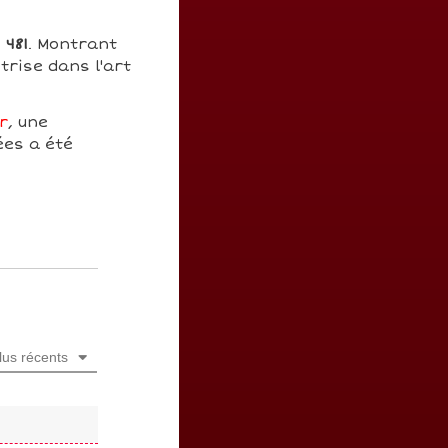
:
481
. Montrant
trise dans l'art
r
, une
ées a été
lus récents