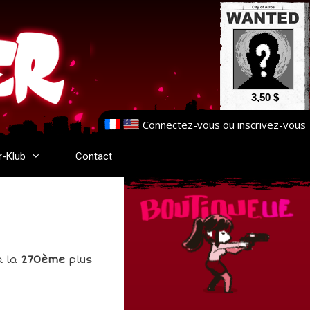
3,50 $
Connectez-vous
ou
inscrivez-vous
r-Klub
Contact
a la
270ème
plus