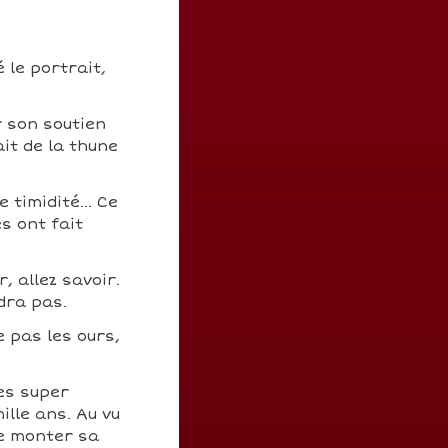
 le portrait,
r son soutien
ait de la thune
 timidité... Ce
s ont fait
, allez savoir.
dra pas.
e pas les ours,
ces super
ille ans. Au vu
de monter sa