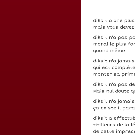
diksit a une plu
mais vous devez 
diksit n'a pas p
moral le plus fo
quand même.
diksit n'a jamai
qui est complèt
monter sa prim
diksit n'a pas d
Mais nul doute q
diksit n'a jamai
ça existe il para
diksit a effectu
titilleurs de la 
de cette impres