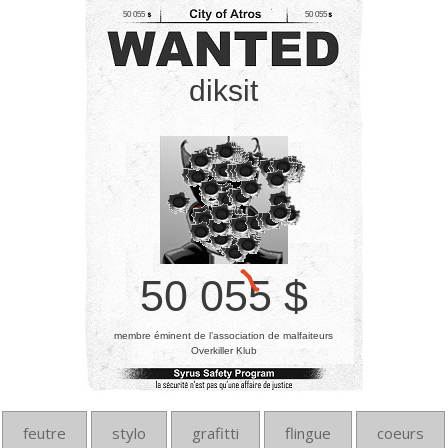
50 055
50 055
diksit
50 055 $
membre éminent de l’association de malfaiteurs
Overkiller Klub
feutre
stylo
grafitti
flingue
coeurs