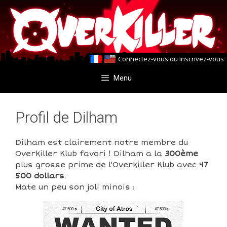
Aller
Aller
au
au
contenu
contenu
Connectez-vous
ou
inscrivez-vous
Menu
Profil de Dilham
Dilham est clairement notre membre du
Overkiller Klub favori ! Dilham a la
300ème
plus grosse prime de l'Overkiller Klub avec
47
500 dollars
.
Mate un peu son joli minois :
47 500
47 500