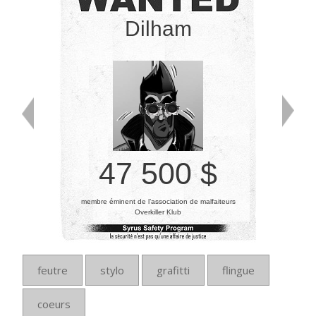
Dilham
47 500 $
membre éminent de l’association de malfaiteurs
Overkiller Klub
feutre
stylo
grafitti
flingue
coeurs