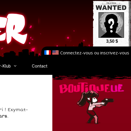
3,50 $
Connectez-vous
ou
inscrivez-vous
r-Klub
Contact
i ! Exymat-
ars
.