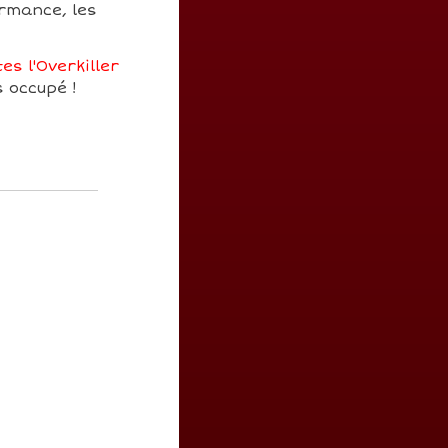
ormance, les
es l'Overkiller
s occupé !