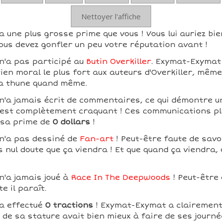
Nettoyer l'affiche
une plus grosse prime que vous ! Vous lui auriez bie
ous devez gonfler un peu votre réputation avant !
'a pas participé au
Butin Overkiller
. Exymat-Exymat
tien moral le plus fort aux auteurs d'Overkiller, même
la thune quand même.
'a jamais écrit de commentaires, ce qui démontre u
ui est complètement craquant ! Ces communications pl
 sa prime de
0 dollars
!
n'a pas dessiné de
Fan-art
! Peut-être faute de savo
is nul doute que ça viendra ! Et que quand ça viendra,
'a jamais joué à
Race In The Deepwoods
! Peut-être 
te il paraît.
a effectué
0 tractions
! Exymat-Exymat a clairemen
de sa stature avait bien mieux à faire de ses journée