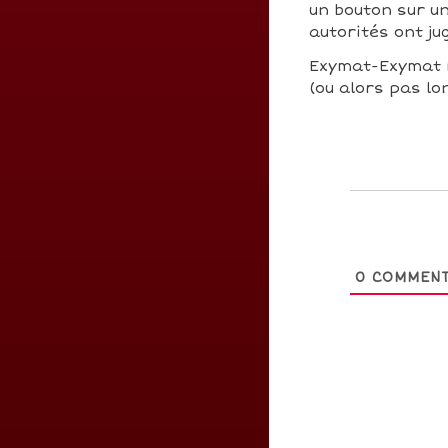
un bouton sur un
autorités ont j
Exymat-Exymat n'
(ou alors pas lo
0
COMMENT