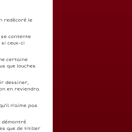
n redécoré le
 se contente
 si ceux-ci
ne certaine
us que louches
ir dessiner,
 on en reviendra
qu'il n'aime pas
t démontré
s que de titiller