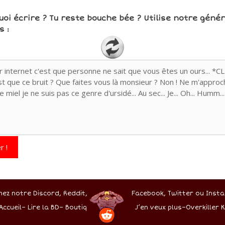
uoi écrire ? Tu reste bouche bée ? Utilise notre géné
 :
r !
nez notre Discord,
Reddit,
Facebook,
Twitter
ou Insta
Accueil
–
Lire la BD
–
Boutique
J’en veux plus
–
Overkiller K