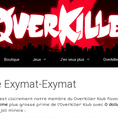
Boutique
Jeux
J’en veux plus
Overkille
de Exymat-Exymat
st clairement notre membre du Overkiller Klub favor
3ème
plus grosse prime de l'Overkiller Klub avec
0 doll
oli minois :