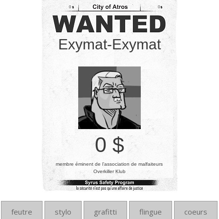
0
0
Exymat-Exymat
0 $
membre éminent de l’association de malfaiteurs
Overkiller Klub
feutre
stylo
grafitti
flingue
coeurs