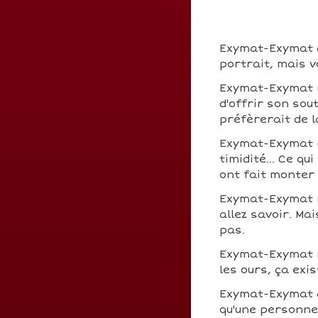
Exymat-Exymat a 
portrait, mais v
Exymat-Exymat n
d'offrir son sou
préfèrerait de 
Exymat-Exymat n
timidité... Ce q
ont fait monter
Exymat-Exymat 
allez savoir. Ma
pas.
Exymat-Exymat n
les ours, ça exis
Exymat-Exymat 
qu'une personne 