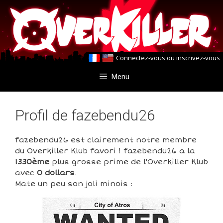
Aller
Aller
au
au
contenu
contenu
Connectez-vous
ou
inscrivez-vous
Menu
Profil de fazebendu26
fazebendu26 est clairement notre membre
du Overkiller Klub favori ! fazebendu26 a la
1330ème
plus grosse prime de l'Overkiller Klub
avec
0 dollars
.
Mate un peu son joli minois :
0
0