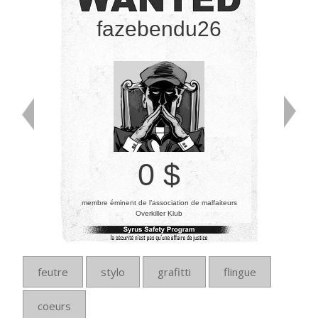
fazebendu26
0 $
membre éminent de l’association de malfaiteurs
Overkiller Klub
feutre
stylo
grafitti
flingue
coeurs