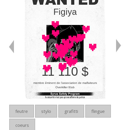
Figiya
11 110 $
membre éminent de l’association de malfaiteurs
Overkiller Klub
feutre
stylo
grafitti
flingue
coeurs