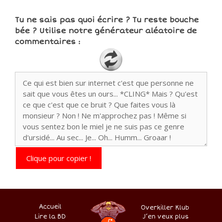
Tu ne sais pas quoi écrire ? Tu reste bouche
bée ? Utilise notre générateur aléatoire de
commentaires :
Clique pour copier !
Accueil
Overkiller Klub
Lire la BD
.
–
–
J’en veux plus
–
–