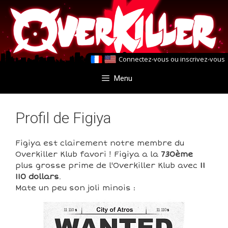
Aller
Aller
au
au
contenu
contenu
Connectez-vous
ou
inscrivez-vous
Menu
Profil de Figiya
Figiya est clairement notre membre du
Overkiller Klub favori ! Figiya a la
730ème
plus grosse prime de l'Overkiller Klub avec
11
110 dollars
.
Mate un peu son joli minois :
11 110
11 110