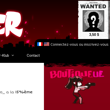
3,50 $
Connectez-vous
ou
inscrivez-vous
r-Klub
Contact
do_ a la
1596ème