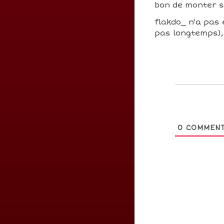
bon de monter 
flakdo_ n'a pas e
pas longtemps), 
0
COMMENT