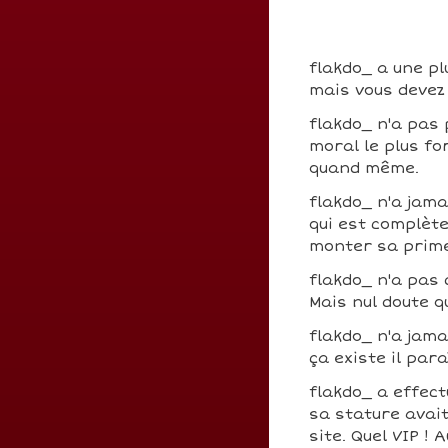
flakdo_ a une pl
mais vous devez 
flakdo_ n'a pas
moral le plus fo
quand même.
flakdo_ n'a jama
qui est complèt
monter sa prim
flakdo_ n'a pas
Mais nul doute q
flakdo_ n'a jama
ça existe il para
flakdo_ a effec
sa stature avait
site. Quel VIP !