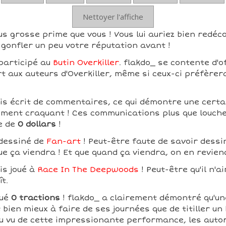
Nettoyer l'affiche
us grosse prime que vous ! Vous lui auriez bien redéco
gonfler un peu votre réputation avant !
 participé au
Butin Overkiller
. flakdo_ se contente d'o
rt aux auteurs d'Overkiller, même si ceux-ci préfèrer
is écrit de commentaires, ce qui démontre une certain
ement craquant ! Ces communications plus que louche
e de
0 dollars
!
 dessiné de
Fan-art
! Peut-être faute de savoir dessin
ue ça viendra ! Et que quand ça viendra, on en revien
is joué à
Race In The Deepwoods
! Peut-être qu'il n'a
ît.
tué
0 tractions
! flakdo_ a clairement démontré qu'u
 bien mieux à faire de ses journées que de titiller un
 Au vu de cette impressionante performance, les autor