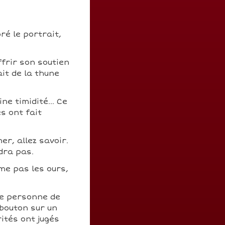
ré le portrait,
ffrir son soutien
ait de la thune
e timidité... Ce
s ont fait
er, allez savoir.
dra pas.
ime pas les ours,
ne personne de
 bouton sur un
ités ont jugés