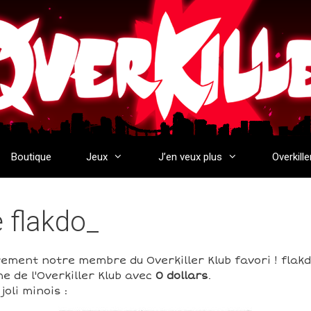
Boutique
Jeux
J’en veux plus
Overkille
e flakdo_
rement notre membre du Overkiller Klub favori ! flak
e de l'Overkiller Klub avec
0 dollars
.
oli minois :