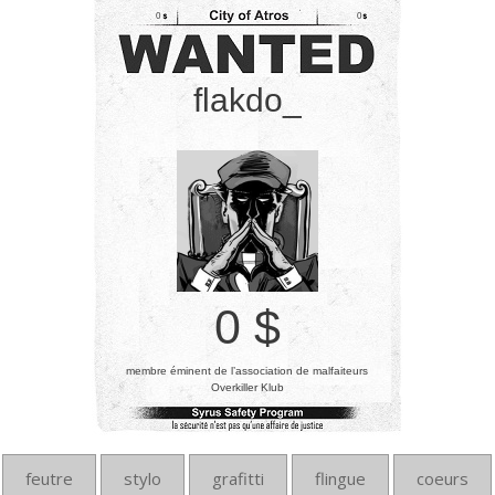
0
0
flakdo_
0 $
membre éminent de l’association de malfaiteurs
Overkiller Klub
feutre
stylo
grafitti
flingue
coeurs