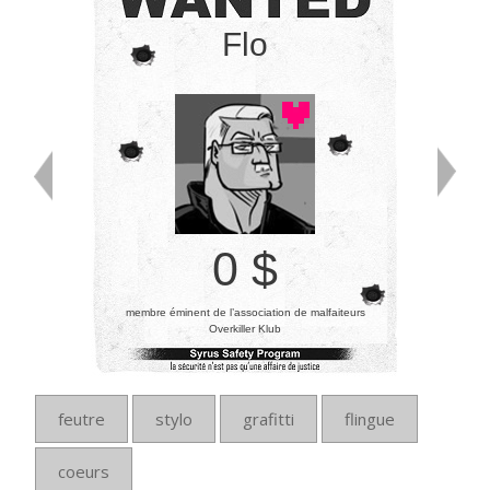
Flo
0 $
membre éminent de l’association de malfaiteurs
Overkiller Klub
feutre
stylo
grafitti
flingue
coeurs