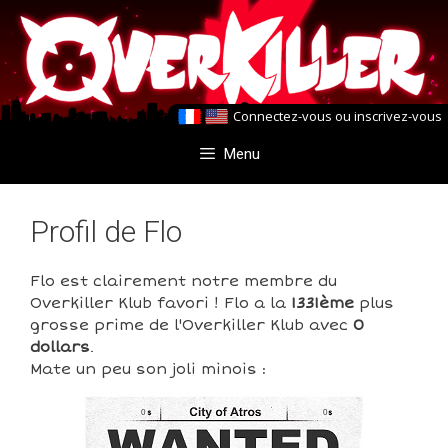
Aller
Aller
au
au
contenu
contenu
Connectez-vous
ou
inscrivez-vous
Menu
Profil de Flo
Flo est clairement notre membre du
Overkiller Klub favori ! Flo a la
1331ème
plus
grosse prime de l'Overkiller Klub avec
0
dollars
.
Mate un peu son joli minois :
0
0