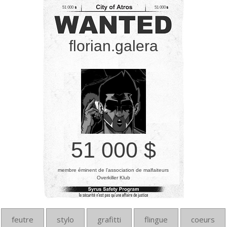
51 000
51 000
florian.galera
51 000 $
membre éminent de l’association de malfaiteurs
Overkiller Klub
feutre
stylo
grafitti
flingue
coeurs