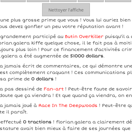
Nettoyer l'affiche
 une plus grosse prime que vous ! Vous lui auriez bien
ous devez gonfler un peu votre réputation avant !
a grandement participé au
Butin Overkiller
puisqu'il 
rian.galera kiffe quelque chose, il le fait pas à moiti
ujours plus loin ! Pour ce financement d'activités crim
n.galera a été augmentée de
51000 dollars
.
'a jamais écrit de commentaires, ce qui démontre un
ui est complètement craquant ! Ces communications pl
 sa prime de
0 dollars
!
'a pas dessiné de
Fan-art
! Peut-être faute de savoir
 doute que ça viendra ! Et que quand ça viendra, on e
'a jamais joué à
Race In The Deepwoods
! Peut-être qu
te il paraît.
 effectué
0 tractions
! florian.galera a clairement d
tature avait bien mieux à faire de ses journées que d