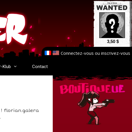
3,50 $
Connectez-vous
ou
inscrivez-vous
r-Klub
Contact
! florian.galera
.