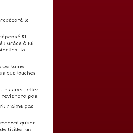
 redécoré le
a dépensé
51
é ! Grâce à lui
inelles, la
e certaine
us que louches
 dessiner, allez
n reviendra pas.
'il n'aime pas
émontré qu'une
e titiller un