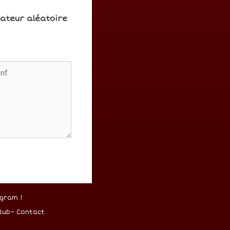
rateur aléatoire
gram !
lub
–
Contact