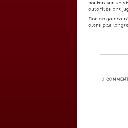
bouton sur un si
autorités ont j
florian.galera n'
alors pas longte
0
COMMENT