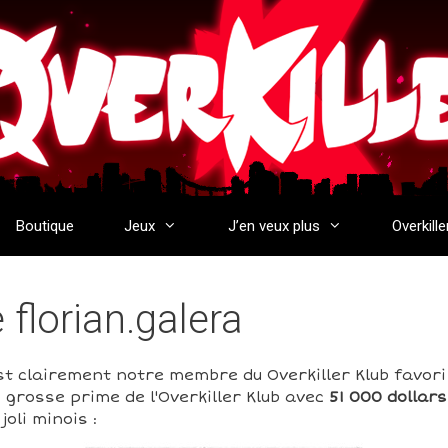
Boutique
Jeux
J’en veux plus
Overkille
e florian.galera
st clairement notre membre du Overkiller Klub favori 
 grosse prime de l'Overkiller Klub avec
51 000 dollars
oli minois :