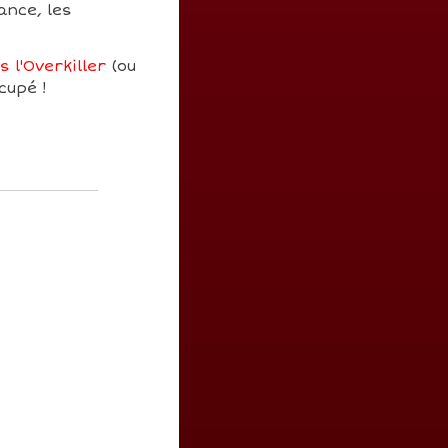
ance, les
 l'Overkiller
(ou
cupé !