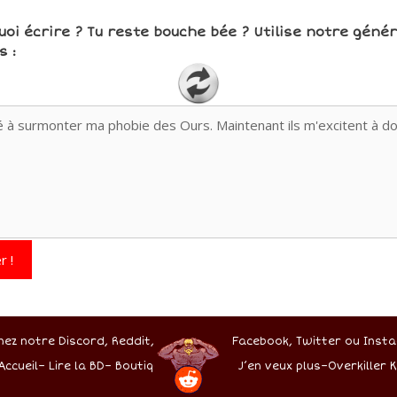
uoi écrire ? Tu reste bouche bée ? Utilise notre géné
 :
r !
nez notre Discord,
Reddit,
Facebook,
Twitter
ou Insta
Accueil
–
Lire la BD
–
Boutique
J’en veux plus
–
Overkiller K