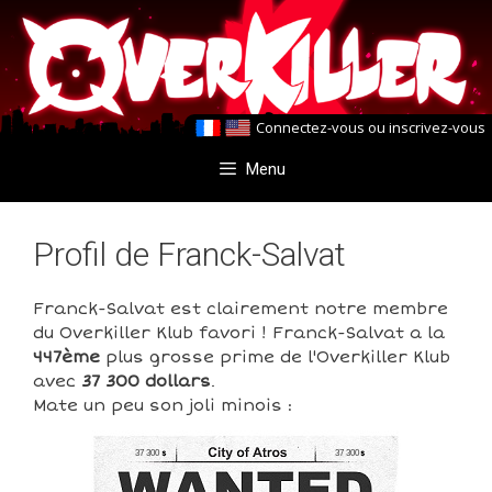
Aller
Aller
au
au
contenu
contenu
Connectez-vous
ou
inscrivez-vous
Menu
Profil de Franck-Salvat
Franck-Salvat est clairement notre membre
du Overkiller Klub favori ! Franck-Salvat a la
447ème
plus grosse prime de l'Overkiller Klub
avec
37 300 dollars
.
Mate un peu son joli minois :
37 300
37 300