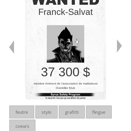
Franck-Salvat
37 300 $
membre éminent de l’association de malfaiteurs
Overkiller Klub
feutre
stylo
grafitti
flingue
coeurs