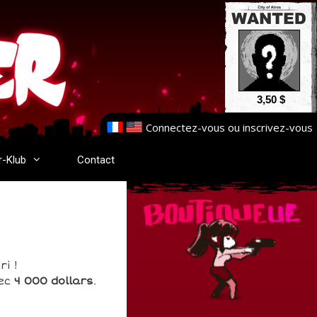
3,50 $
Connectez-vous
ou
inscrivez-vous
r-Klub
Contact
i !
vec
4 000 dollars
.