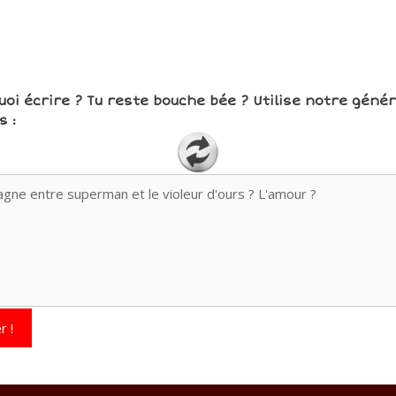
uoi écrire ? Tu reste bouche bée ? Utilise notre géné
 :
r !