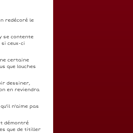
en redécoré le
ny se contente
 si ceux-ci
une certaine
us que louches
ir dessiner,
 on en reviendra
qu'il n'aime pas
nt démontré
s que de titiller