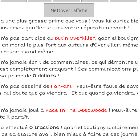
Nettoyer l'affiche
 a une plus grosse prime que vous ! Vous lui auriez bi
ous devez gonfler un peu votre réputation avant !
 n'a pas participé au
Butin Overkiller
. gabriel.boutig
tien moral le plus fort aux auteurs d'Overkiller, même
la thune quand même.
 n'a jamais écrit de commentaires, ce qui démontre 
ui est complètement craquant ! Ces communications pl
 sa prime de
0 dollars
!
 n'a pas dessiné de
Fan-art
! Peut-être faute de savo
is nul doute que ça viendra ! Et que quand ça viendra,
 n'a jamais joué à
Race In The Deepwoods
! Peut-être 
te il paraît.
 a effectué
0 tractions
! gabriel.boutigny a claireme
de sa stature avait bien mieux à faire de ses journée