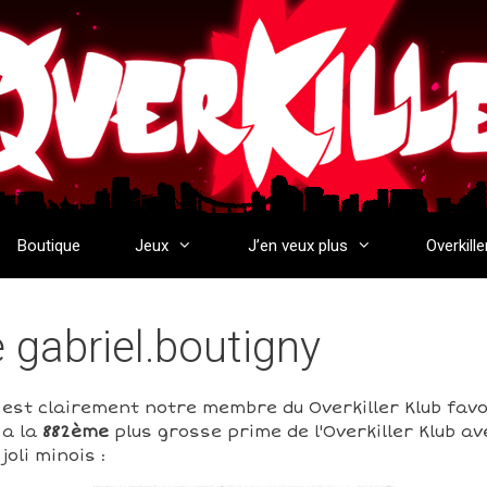
Boutique
Jeux
J’en veux plus
Overkille
e gabriel.boutigny
 est clairement notre membre du Overkiller Klub favor
 a la
882ème
plus grosse prime de l'Overkiller Klub a
oli minois :