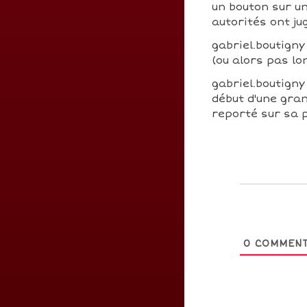
un bouton sur un
autorités ont j
gabriel.boutigny 
(ou alors pas lo
gabriel.boutign
début d'une gran
reporté sur sa 
0
COMMENT