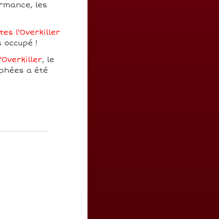
ormance, les
es l'Overkiller
s occupé !
'Overkiller
, le
ophées a été