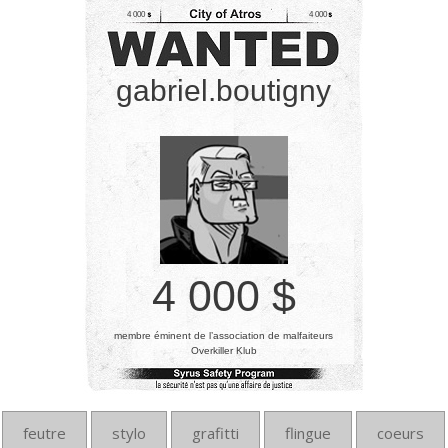
4 000
4 000
gabriel.boutigny
4 000 $
membre éminent de l’association de malfaiteurs
Overkiller Klub
feutre
stylo
grafitti
flingue
coeurs