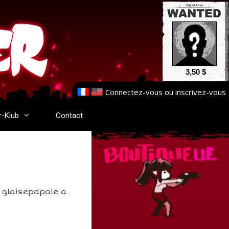
3,50 $
Connectez-vous
ou
inscrivez-vous
r-Klub
Contact
! glaisepapale a