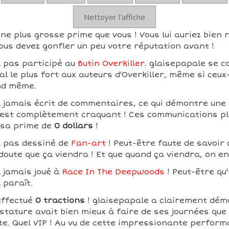
Nettoyer l'affiche
ne plus grosse prime que vous ! Vous lui auriez bien 
ous devez gonfler un peu votre réputation avant !
a pas participé au
Butin Overkiller
. glaisepapale se c
l le plus fort aux auteurs d'Overkiller, même si ceux
nd même.
a jamais écrit de commentaires, ce qui démontre une
ui est complètement craquant ! Ces communications pl
 sa prime de
0 dollars
!
a pas dessiné de
Fan-art
! Peut-être faute de savoir 
 doute que ça viendra ! Et que quand ça viendra, on e
 jamais joué à
Race In The Deepwoods
! Peut-être qu'
l paraît.
effectué
0 tractions
! glaisepapale a clairement dém
tature avait bien mieux à faire de ses journées que d
te. Quel VIP ! Au vu de cette impressionante perform