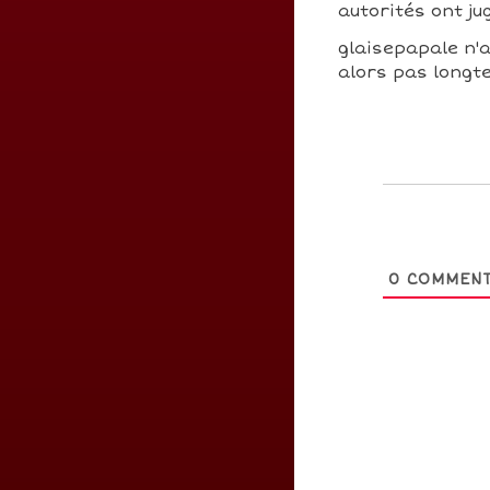
autorités ont j
glaisepapale n'a
alors pas longte
0
COMMENT