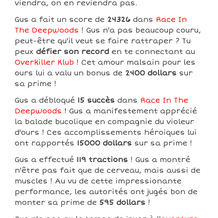
viendra, on en reviendra pas.
Gus a fait un score de
24326
dans
Race In
The Deepwoods
! Gus n'a pas beaucoup couru,
peut-être qu'il veut se faire rattraper ? Tu
peux
défier son record
en te connectant au
Overkiller Klub
! Cet amour malsain pour les
ours lui a valu un bonus de
2400 dollars
sur
sa prime !
Gus a débloqué
15 succès
dans
Race In The
Deepwoods
! Gus a manifestement apprécié
la balade bucolique en compagnie du violeur
d'ours ! Ces accomplissements héroiques lui
ont rapportés
15000 dollars
sur sa prime !
Gus a effectué
119 tractions
! Gus a montré
n'être pas fait que de cerveau, mais aussi de
muscles ! Au vu de cette impressionante
performance, les autorités ont jugés bon de
monter sa prime de
595 dollars
!