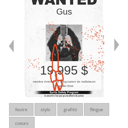
Gus
19 995 $
membre éminent de l’association de malfaiteurs
Overkiller Klub
feutre
stylo
grafitti
flingue
coeurs