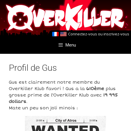
Aller
Aller
au
au
contenu
contenu
Connectez-vous
ou
inscrivez-vous
Menu
Profil de Gus
Gus est clairement notre membre du
Overkiller Klub favori ! Gus a la
610ème
plus
grosse prime de l'Overkiller Klub avec
19 995
dollars
.
Mate un peu son joli minois :
19 995
19 995