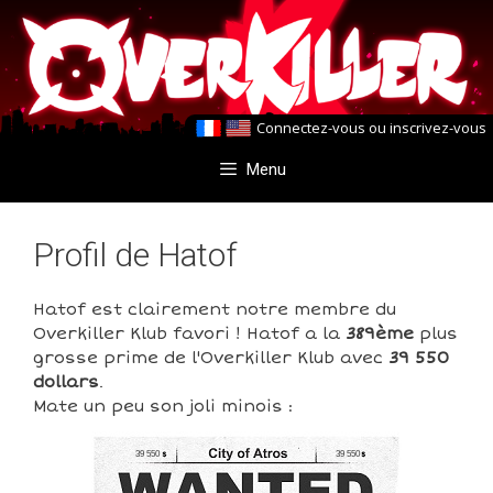
Aller
Aller
au
au
contenu
contenu
Connectez-vous
ou
inscrivez-vous
Menu
Profil de Hatof
Hatof est clairement notre membre du
Overkiller Klub favori ! Hatof a la
389ème
plus
grosse prime de l'Overkiller Klub avec
39 550
dollars
.
Mate un peu son joli minois :
39 550
39 550