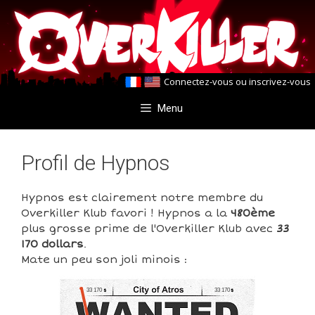
Aller
Aller
au
au
contenu
contenu
Connectez-vous
ou
inscrivez-vous
Menu
Profil de Hypnos
Hypnos est clairement notre membre du
Overkiller Klub favori ! Hypnos a la
480ème
plus grosse prime de l'Overkiller Klub avec
33
170 dollars
.
Mate un peu son joli minois :
33 170
33 170