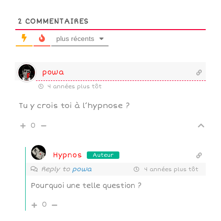
2
COMMENTAIRES
plus récents
powa
4 années plus tôt
Tu y crois toi à l’hypnose ?
0
Hypnos
Auteur
Reply to
powa
4 années plus tôt
Pourquoi une telle question ?
0