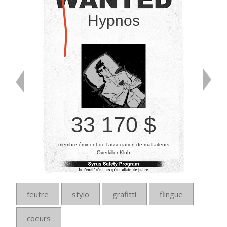
Hypnos
33 170 $
membre éminent de l’association de malfaiteurs
Overkiller Klub
feutre
stylo
grafitti
flingue
coeurs