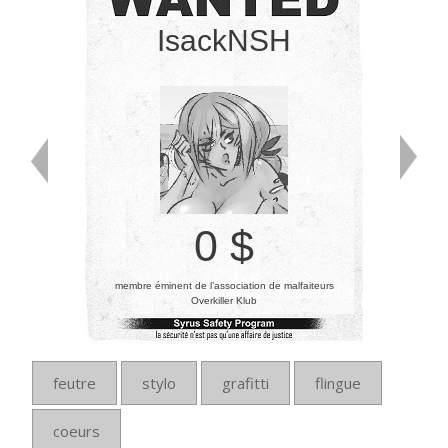
IsackNSH
0 $
membre éminent de l’association de malfaiteurs
Overkiller Klub
feutre
stylo
grafitti
flingue
coeurs