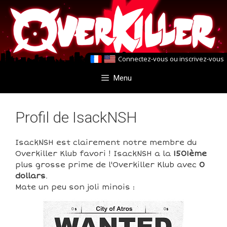
Aller
Aller
au
au
contenu
contenu
Connectez-vous
ou
inscrivez-vous
Menu
Profil de IsackNSH
IsackNSH est clairement notre membre du
Overkiller Klub favori ! IsackNSH a la
1501ème
plus grosse prime de l'Overkiller Klub avec
0
dollars
.
Mate un peu son joli minois :
0
0