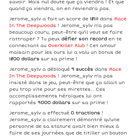
savoir. Mais nul doute que ça viendra ! Et que
quand ça viendra, on en reviendra pas.
Jerome_sylv a fait un score de
18111
dans
Race
In The Deepwoods
! Jerome_sylv n'a pas
beaucoup couru, peut-être qu'il veut se faire
rattraper ? Tu peux
défier son record
en te
connectant au
Overkiller Klub
! Cet amour
malsain pour les ours lui a valu un bonus de
1800 dollars
sur sa prime !
Jerome_sylv a débloqué
9 succès
dans
Race
In The Deepwoods
! Jerome_sylv n'a pas
insisté dans le jeu, peut-être que ça allait un
peu trop vite pour ses mirettes... Ces
accomplissements héroiques lui ont
rapportés
9000 dollars
sur sa prime !
Jerome_sylv a effectué
0 tractions
!
Jerome_sylv a clairement démontré qu'une
personne de sa stature avait bien mieux à
faire de ses journées que de titiller un bouton