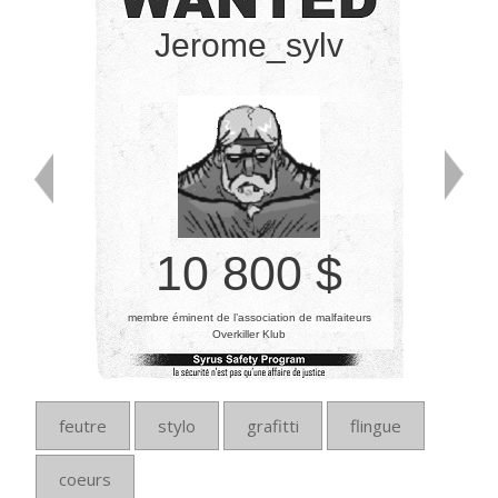
Jerome_sylv
10 800 $
membre éminent de l’association de malfaiteurs
Overkiller Klub
feutre
stylo
grafitti
flingue
coeurs