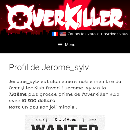
Aller
Aller
au
au
contenu
contenu
Connectez-vous
ou
inscrivez-vous
Menu
Profil de Jerome_sylv
Jerome_sylv est clairement notre membre du
Overkiller Klub favori ! Jerome_sylv a la
732ème
plus grosse prime de l'Overkiller Klub
avec
10 800 dollars
.
Mate un peu son joli minois :
10 800
10 800