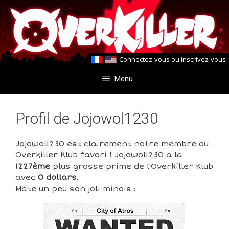
Aller
Aller
au
au
contenu
contenu
Connectez-vous
ou
inscrivez-vous
Menu
Profil de Jojowol1230
Jojowol1230 est clairement notre membre du
Overkiller Klub favori ! Jojowol1230 a la
1227ème
plus grosse prime de l'Overkiller Klub
avec
0 dollars
.
Mate un peu son joli minois :
0
0