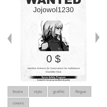
Jojowol1230
0 $
membre éminent de l’association de malfaiteurs
Overkiller Klub
feutre
stylo
grafitti
flingue
coeurs