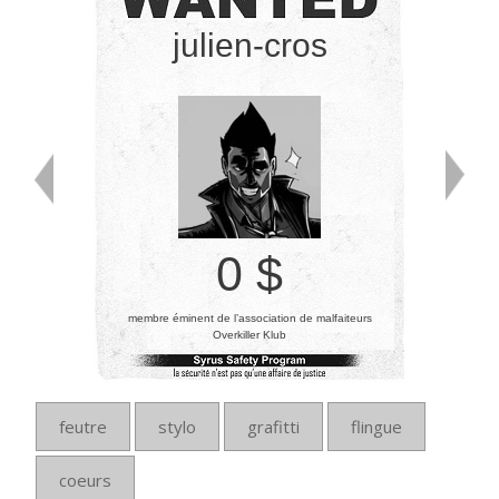
julien-cros
0 $
membre éminent de l’association de malfaiteurs
Overkiller Klub
feutre
stylo
grafitti
flingue
coeurs