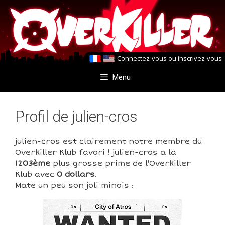
Aller
Aller
au
au
contenu
contenu
Connectez-vous
ou
inscrivez-vous
Menu
Profil de julien-cros
julien-cros est clairement notre membre du
Overkiller Klub favori ! julien-cros a la
1203ème
plus grosse prime de l'Overkiller
Klub avec
0 dollars
.
Mate un peu son joli minois :
0
0