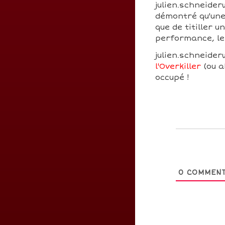
julien.schneider
démontré qu'une
que de titiller 
performance, le
julien.schneiderw
l'Overkiller
(ou a
occupé !
0
COMMENT