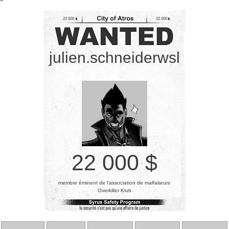
22 000
22 000
julien.schneiderwsl
22 000 $
membre éminent de l’association de malfaiteurs
Overkiller Klub