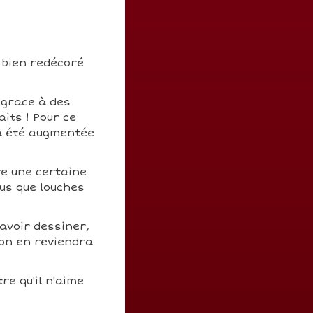
z bien redécoré
 grace à des
its ! Pour ce
 a été augmentée
re une certaine
us que louches
avoir dessiner,
 on en reviendra
re qu'il n'aime