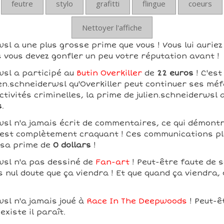
feutre
stylo
grafitti
flingue
coeurs
Nettoyer l'affiche
wsl a une plus grosse prime que vous ! Vous lui aurie
s vous devez gonfler un peu votre réputation avant !
wsl a participé au
Butin Overkiller
de
22 euros
! C'est
n.schneiderwsl qu'Overkiller peut continuer ses méfa
tivités criminelles, la prime de julien.schneiderwsl
s
.
wsl n'a jamais écrit de commentaires, ce qui démont
ui est complètement craquant ! Ces communications pl
 sa prime de
0 dollars
!
wsl n'a pas dessiné de
Fan-art
! Peut-être faute de s
is nul doute que ça viendra ! Et que quand ça viendra,
wsl n'a jamais joué à
Race In The Deepwoods
! Peut-êt
existe il paraît.