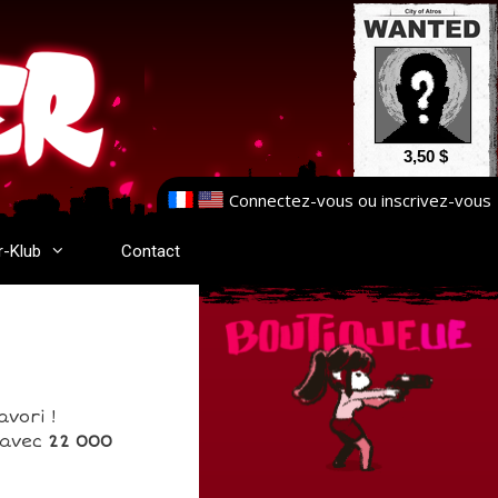
3,50 $
Connectez-vous
ou
inscrivez-vous
r-Klub
Contact
vori !
b avec
22 000