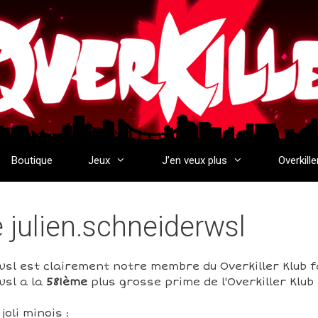
Boutique
Jeux
J’en veux plus
Overkille
e julien.schneiderwsl
wsl est clairement notre membre du Overkiller Klub fa
wsl a la
581ème
plus grosse prime de l'Overkiller Klu
oli minois :