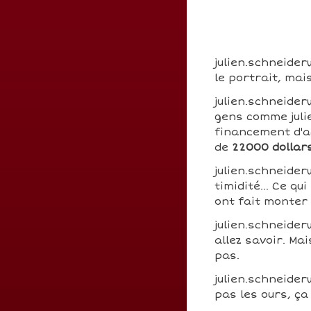
julien.schneider
le portrait, mai
julien.schneider
gens comme julie
financement d'ac
de
22000 dollar
julien.schneider
timidité... Ce q
ont fait monter
julien.schneider
allez savoir. Ma
pas.
julien.schneider
pas les ours, ça 