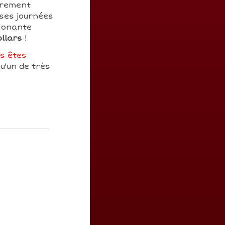
airement
 ses journées
sionante
ollars
!
s êtes
u'un de très