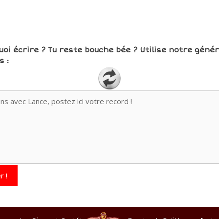
uoi écrire ? Tu reste bouche bée ? Utilise notre géné
 :
r !