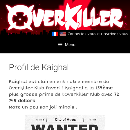
Aller
Aller
au
au
contenu
contenu
Connectez-vous
ou
inscrivez-vous
Menu
Profil de Kaighal
Kaighal est clairement notre membre du
Overkiller Klub favori ! Kaighal a la
139ème
plus grosse prime de l'Overkiller Klub avec
72
745 dollars
.
Mate un peu son joli minois :
72 745
72 745