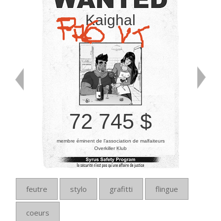
Kaighal
72 745 $
membre éminent de l’association de malfaiteurs
Overkiller Klub
feutre
stylo
grafitti
flingue
coeurs