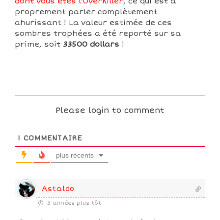
dont vous êtes l'Overkiller
, ce qui est à
proprement parler complètement
ahurissant ! La valeur estimée de ces
sombres trophées a été reporté sur sa
prime, soit
33500 dollars
!
Please login to comment
1
COMMENTAIRE
plus récents
Astaldo
3 années plus tôt